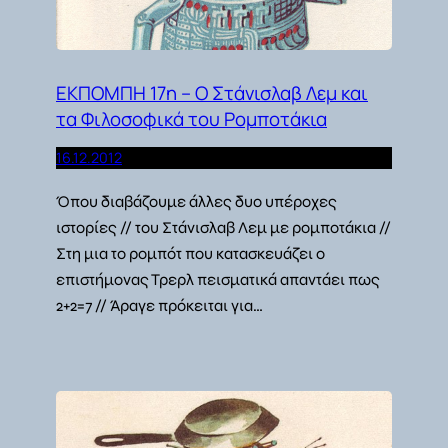
ΕΚΠΟΜΠΗ 17η – Ο Στάνισλαβ Λεμ και
τα Φιλοσοφικά του Ρομποτάκια
16.12.2012
Όπου διαβάζουμε άλλες δυο υπέροχες
ιστορίες // του Στάνισλαβ Λεμ με ρομποτάκια //
Στη μια το ρομπότ που κατασκευάζει ο
επιστήμονας Τρερλ πεισματικά απαντάει πως
2+2=7 // Άραγε πρόκειται για…