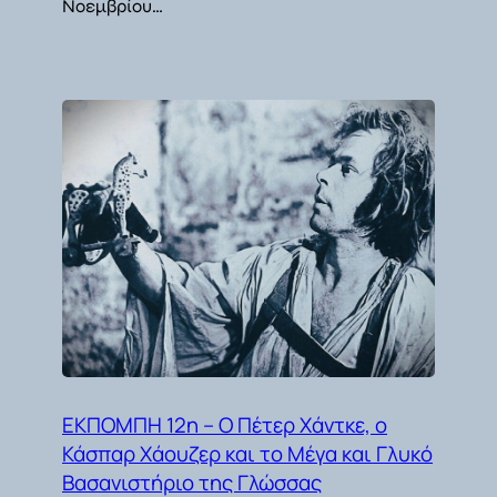
Νοεμβρίου…
ΕΚΠΟΜΠΗ 12η – Ο Πέτερ Χάντκε, ο
Κάσπαρ Χάουζερ και το Μέγα και Γλυκό
Βασανιστήριο της Γλώσσας