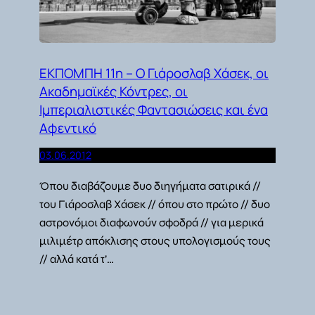
ΕΚΠΟΜΠΗ 11η – Ο Γιάροσλαβ Χάσεκ, οι
Ακαδημαϊκές Κόντρες, οι
Ιμπεριαλιστικές Φαντασιώσεις και ένα
Αφεντικό
03.06.2012
Όπου διαβάζουμε δυο διηγήματα σατιρικά //
του Γιάροσλαβ Χάσεκ // όπου στο πρώτο // δυο
αστρονόμοι διαφωνούν σφοδρά // για μερικά
μιλιμέτρ απόκλισης στους υπολογισμούς τους
// αλλά κατά τ’…