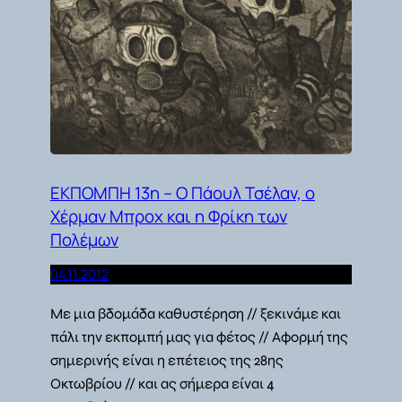
ΕΚΠΟΜΠΗ 13η – Ο Πάουλ Τσέλαν, ο
Χέρμαν Μπροχ και η Φρίκη των
Πολέμων
04.11.2012
Με μια βδομάδα καθυστέρηση // ξεκινάμε και
πάλι την εκπομπή μας για φέτος // Αφορμή της
σημερινής είναι η επέτειος της 28ης
Οκτωβρίου // και ας σήμερα είναι 4