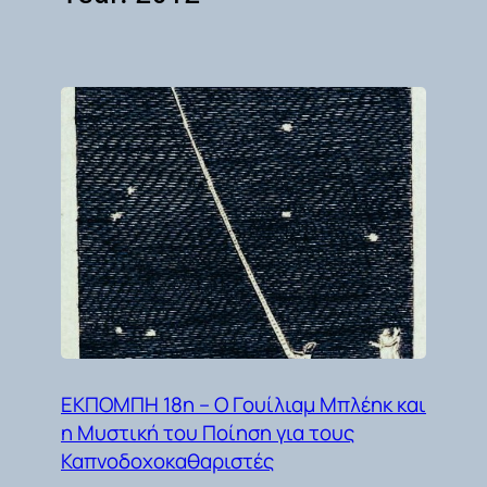
ΕΚΠΟΜΠΗ 18η – Ο Γουίλιαμ Μπλέηκ και
η Μυστική του Ποίηση για τους
Καπνοδοχοκαθαριστές