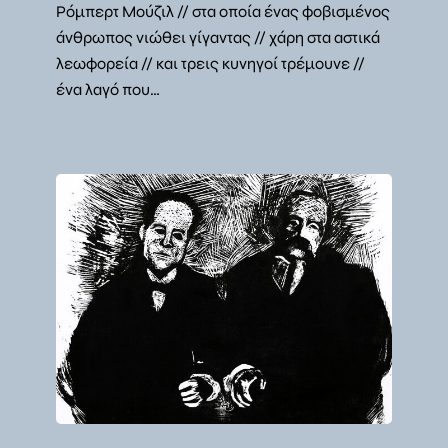
Ρόμπερτ Μούζιλ // στα οποία ένας φοβισμένος
άνθρωπος νιώθει γίγαντας // χάρη στα αστικά
λεωφορεία // και τρεις κυνηγοί τρέμουνε //
ένα λαγό που…