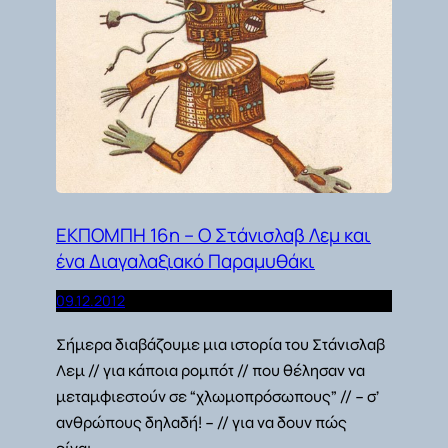
ΕΚΠΟΜΠΗ 16η – Ο Στάνισλαβ Λεμ και
ένα Διαγαλαξιακό Παραμυθάκι
09.12.2012
Σήμερα διαβάζουμε μια ιστορία του Στάνισλαβ
Λεμ // για κάποια ρομπότ // που θέλησαν να
μεταμφιεστούν σε “χλωμοπρόσωπους” // – σ’
ανθρώπους δηλαδή! – // για να δουν πώς