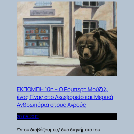
ΕΚΠΟΜΠΗ 10η – Ο Ρόμπερτ Μούζιλ,
ένας Γίγας στο Λεωφορείο και Μερικά
Ανθρωπάρια στους Αγρούς
20.05.2012
Όπου διαβάζουμε // δυο διηγήματα του