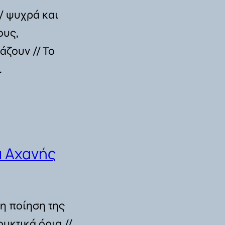
/ ψυχρά και
ους,
άζουν // Το
…
α Αχανής
η ποίηση της
υκτικά όρια //