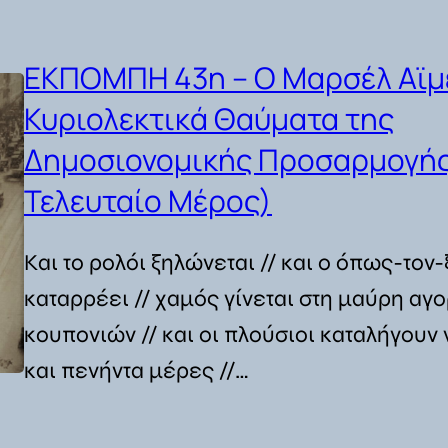
ΕΚΠΟΜΠΗ 43η – Ο Μαρσέλ Αϊμέ
Κυριολεκτικά Θαύματα της
Δημοσιονομικής Προσαρμογής 
Τελευταίο Μέρος)
Και το ρολόι ξηλώνεται // και ο όπως-το
καταρρέει // χαμός γίνεται στη μαύρη αγ
κουπονιών // και οι πλούσιοι καταλήγουν
και πενήντα μέρες //…