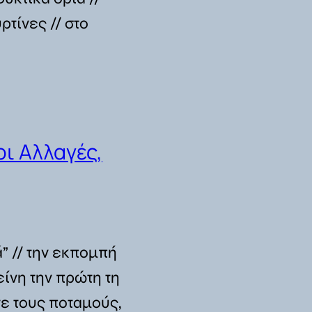
ρτίνες // στο
ι Αλλαγές,
ά” // την εκπομπή
ίνη την πρώτη τη
τε τους ποταμούς,