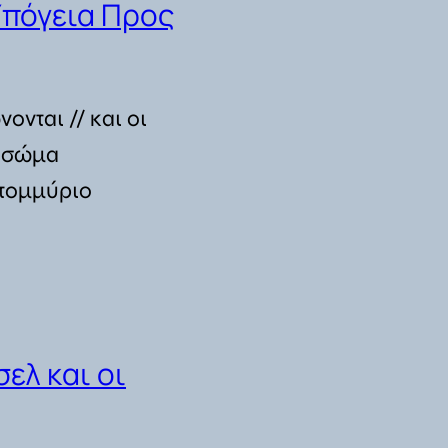
Υπόγεια Προς
ονται // και οι
ο σώμα
ατομμύριο
ελ και οι