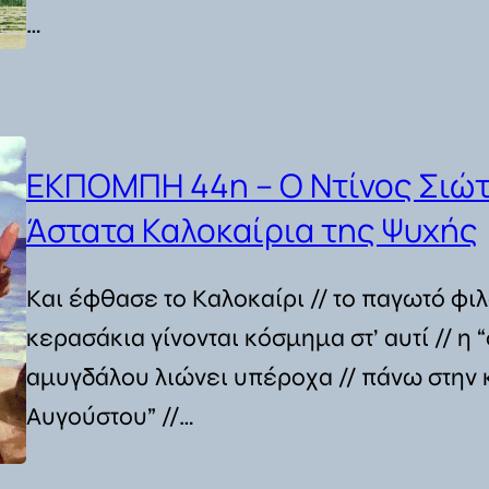
…
ΕΚΠΟΜΠΗ 44η – Ο Ντίνος Σιώτ
Άστατα Καλοκαίρια της Ψυχής
Και έφθασε το Καλοκαίρι // το παγωτό φιλά
κερασάκια γίνονται κόσμημα στ’ αυτί // η 
αμυγδάλου λιώνει υπέροχα // πάνω στην κ
Αυγούστου” //…