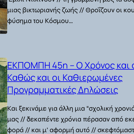
μιας βικτωριανής ζωής // Θροΐζουν οι κου
φύσημα του Κόσμου…
ΕΚΠΟΜΠΗ 45η – Ο Χρόνος και ο
Καθώς και οι Καθιερωμένες
Προγραμματικές Δηλώσεις
Και ξεκινάμε για άλλη μια “σχολική χρονι
μας // δεκαπέντε χρόνια πέρασαν από εκε
φορά // και μ’ αφορμή αυτό // σκεφτόμασ