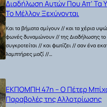
Διαδήλωση Αυτών Που Απ’ Τα 
Το Μέλλον Ξεχύνονται
Και τα βήματα σμίγουν // και τα χέρια υψών
φωνές δυναμώνουν // της Διαδήλωσης τ
συγκροτείται // και φωτίζει // σαν ένα εκ
λαμπτήρες μαζί //…
ΕΚΠΟΜΠΗ 47η – Ο Πέτερ Μπίχσ
Παραβολές της Αλλοτρίωσης