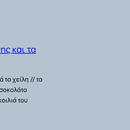
ης και τα
 τα χείλη // τα
“σοκολάτα
οιλιά του