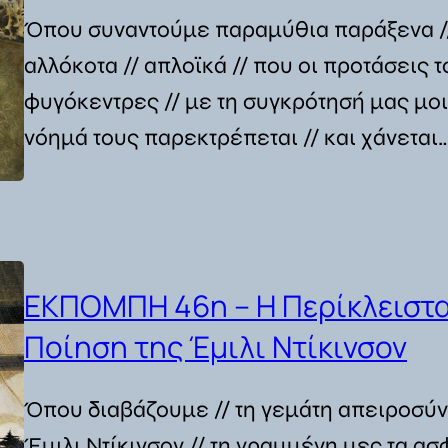
Όπου συναντούμε παραμύθια παράξενα /
αλλόκοτα // απλοϊκά // που οι προτάσεις τ
φυγόκεντρες // με τη συγκρότησή μας μοι
νόημά τους παρεκτρέπεται // και χάνεται
ΕΚΠΟΜΠΗ 46η – Η Περίκλειστ
Ποίηση της Έμιλι Ντίκινσον
Όπου διαβάζουμε // τη γεμάτη απειροσύν
Έμιλι Ντίκινσον // τη γραμμένη μες τα ασφ