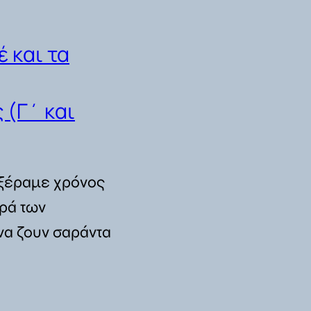
 και τα
(Γ΄ και
ν-ξέραμε χρόνος
ορά των
 να ζουν σαράντα