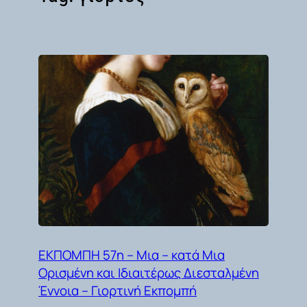
ΕΚΠΟΜΠΗ 57η – Μια – κατά Μια
Ορισμένη και Ιδιαιτέρως Διεσταλμένη
Έννοια – Γιορτινή Εκπομπή