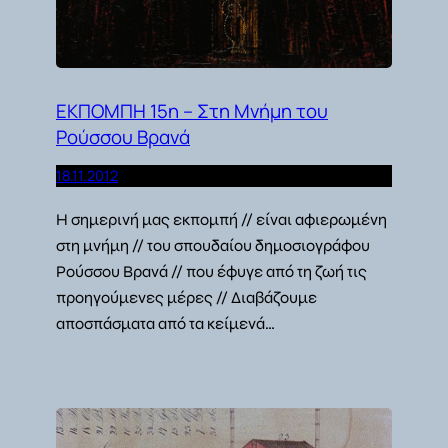
ΕΚΠΟΜΠΗ 15η – Στη Μνήμη του
Ρούσσου Βρανά
18.11.2012
Η σημερινή μας εκπομπή // είναι αφιερωμένη
στη μνήμη // του σπουδαίου δημοσιογράφου
Ρούσσου Βρανά // που έφυγε από τη ζωή τις
προηγούμενες μέρες // Διαβάζουμε
αποσπάσματα από τα κείμενά…