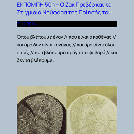
ΕΚΠΟΜΠΗ 50η – Ο Ζακ Πρεβέρ και τα
Στιγμιαία Νούφαρα της Ποίησής του
21.12.2014
Όπου βλέπουμε έναν // που είναι ο καθένας //
και άρα δεν είναι κανένας // και άρα είναι όλοι
εμείς // που βλέπουμε πράγματα φοβερά // και
δεν τα βλέπουμε…