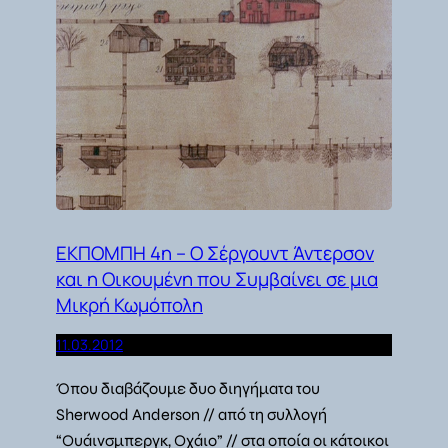
ΕΚΠΟΜΠΗ 4η – Ο Σέργουντ Άντερσον
και η Οικουμένη που Συμβαίνει σε μια
Μικρή Κωμόπολη
11.03.2012
Όπου διαβάζουμε δυο διηγήματα του
Sherwood Anderson // από τη συλλογή
“Ουάινσμπεργκ, Οχάιο” // στα οποία οι κάτοικοι