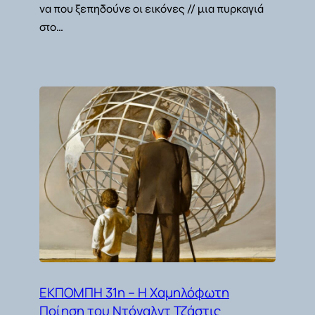
να που ξεπηδούνε οι εικόνες // μια πυρκαγιά
στο…
ΕΚΠΟΜΠΗ 31η – Η Χαμηλόφωτη
Ποίηση του Ντόναλντ Τζάστις