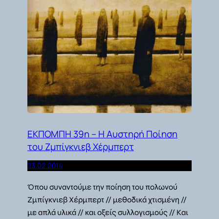
ΕΚΠΟΜΠΗ 39η – Η Αυστηρή Ποίηση
του Ζμπίγκνιεβ Χέρμπερτ
23.02.2014
Όπου συναντούμε την ποίηση του πολωνού
Ζμπίγκνιεβ Χέρμπερτ // μεθοδικά χτισμένη //
με απλά υλικά // και οξείς συλλογισμούς // Και