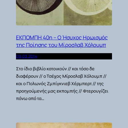
ΕΚΠΟΜΠΗ 40η – O Ήσυχος Ηρωισμός
της Ποίησης του Μίροσλαβ Χόλουμπ
09.03.2014
Στο ίδιο βιβλίο κατοικούν // και τόσο δε
διαφέρουν // ο Τσέχος Μίροσλαβ Χόλουμπ //
και ο Πολωνός Ζμπίγκνιεβ Χέρμπερτ // της
προηγούμενής μας εκπομπής // Φτερουγίζει
πάνω από τα…