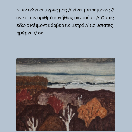
Κι εν τέλει οι μέρες μας // είναι μετρημένες //
αν και τον αριθμό συνήθως αγνοούμε // Όμως
εδώ ο Ρέιμοντ Κάρβερ τις μετρά // τις ύστατες
ημέρες // σε…