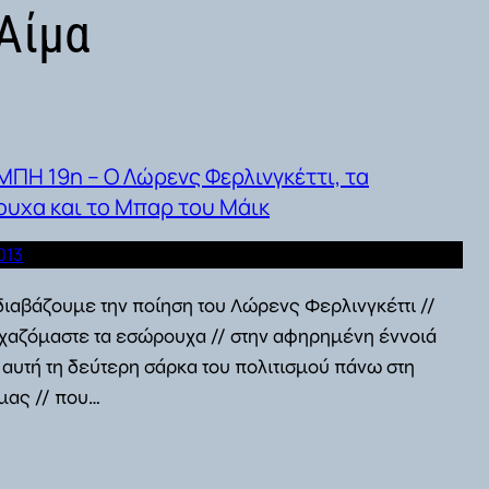
Αίμα
ΠΗ 19η – Ο Λώρενς Φερλινγκέττι, τα
υχα και το Μπαρ του Μάικ
013
ιαβάζουμε την ποίηση του Λώρενς Φερλινγκέττι //
οχαζόμαστε τα εσώρουχα // στην αφηρημένη έννοιά
/ αυτή τη δεύτερη σάρκα του πολιτισμού πάνω στη
μας // που…