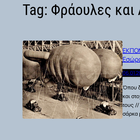
Tag:
Φράουλες και 
ΕΚΠΟΜ
Εσώρο
06.01.2
Όπου δ
και στ
τους /
σάρκα 