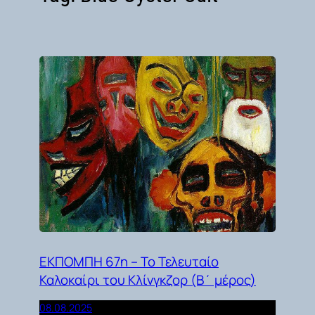
ΕΚΠΟΜΠΗ 67η – Το Τελευταίο
Καλοκαίρι του Κλίνγκζορ (Β΄ μέρος)
08.08.2025