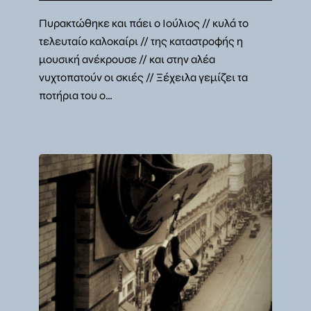
Πυρακτώθηκε και πάει ο Ιούλιος // κυλά το
τελευταίο καλοκαίρι // της καταστροφής η
μουσική ανέκρουσε // και στην αλέα
νυχτοπατούν οι σκιές // Ξέχειλα γεμίζει τα
ποτήρια του ο…