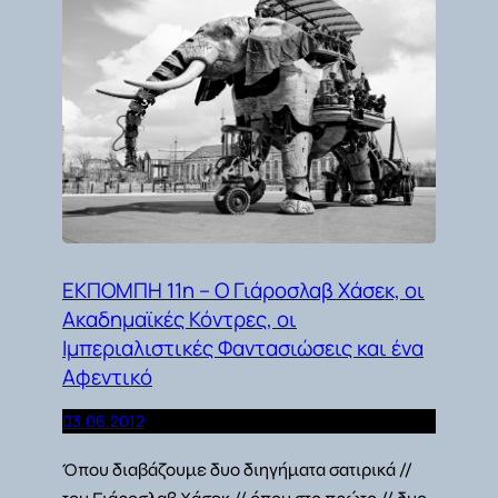
ΕΚΠΟΜΠΗ 11η – Ο Γιάροσλαβ Χάσεκ, οι
Ακαδημαϊκές Κόντρες, οι
Ιμπεριαλιστικές Φαντασιώσεις και ένα
Αφεντικό
03.06.2012
Όπου διαβάζουμε δυο διηγήματα σατιρικά //