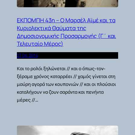
ΕΚΠΟΜΠΗ 43η – Ο Μαρσέλ Αϊμέ και τα
Κυριολεκτικά Θαύματα της
Δημοσιονομικής Προσαρμογής (Γ΄ και
Τελευταίο Μέρος)
27.04.2014
Και το ρολόι ξηλώνεται // και ο όπως-τον-
ξέραμε χρόνος καταρρέει // χαμός γίνεται στη
μαύρη αγορά των κουπονιών // και οι πλούσιοι
καταλήγουν να ζουν σαράντα και πενήντα
μέρες //…