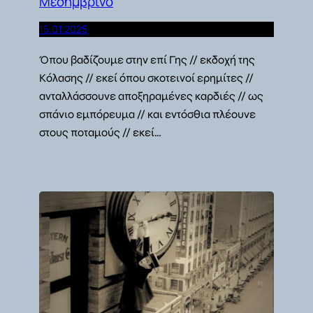
Μεσημβρινό
15.01.2025
Όπου βαδίζουμε στην επί Γης // εκδοχή της
Κόλασης // εκεί όπου σκοτεινοί ερημίτες //
ανταλλάσσουνε αποξηραμένες καρδιές // ως
σπάνιο εμπόρευμα // και εντόσθια πλέουνε
στους ποταμούς // εκεί…