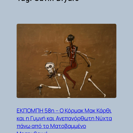
ΕΚΠΟΜΠΗ 58η – Ο Κόρμακ Μακ Κάρθι
και η Γυμνή και Ανεπανόρθωτη Νύχτα
πάνω από το Ματοβαμμένο