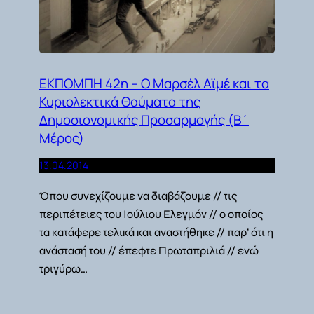
ΕΚΠΟΜΠΗ 42η – Ο Μαρσέλ Αϊμέ και τα
Κυριολεκτικά Θαύματα της
Δημοσιονομικής Προσαρμογής (Β΄
Μέρος)
13.04.2014
Όπου συνεχίζουμε να διαβάζουμε // τις
περιπέτειες του Ιούλιου Ελεγμόν // ο οποίος
τα κατάφερε τελικά και αναστήθηκε // παρ’ ότι η
ανάστασή του // έπεφτε Πρωταπριλιά // ενώ
τριγύρω…