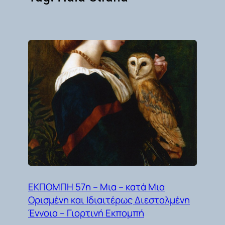
ΕΚΠΟΜΠΗ 57η – Μια – κατά Μια
Ορισμένη και Ιδιαιτέρως Διεσταλμένη
Έννοια – Γιορτινή Εκπομπή