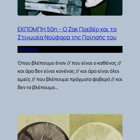
ΕΚΠΟΜΠΗ 50η – Ο Ζακ Πρεβέρ και τα
Στιγμιαία Νούφαρα της Ποίησής του
21.12.2014
Όπου βλέπουμε έναν // που είναι ο καθένας //
και άρα δεν είναι κανένας // και άρα είναι όλοι
εμείς // που βλέπουμε πράγματα φοβερά // και
δεν τα βλέπουμε…