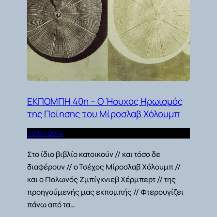
ΕΚΠΟΜΠΗ 40η – O Ήσυχος Ηρωισμός
της Ποίησης του Μίροσλαβ Χόλουμπ
09.03.2014
Στο ίδιο βιβλίο κατοικούν // και τόσο δε
διαφέρουν // ο Τσέχος Μίροσλαβ Χόλουμπ //
και ο Πολωνός Ζμπίγκνιεβ Χέρμπερτ // της
προηγούμενής μας εκπομπής // Φτερουγίζει
πάνω από τα…