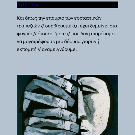
30.12.2024
Και όπως την επαύριο των εορταστικών
τραπεζιών // σερβίρουμε ό,τι έχει ξεμείνει στο
ψυγείο // έτσι και ‘μεις // που δεν μπορέσαμε
να μαγειρέψουμε μια δέουσα γιορτινή
εκπομπή // αναμειγνύουμε…