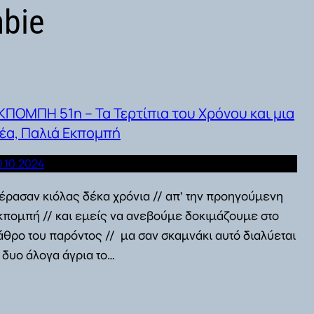
bie
ΚΠΟΜΠΗ 51η – Τα Τερτίπια του Χρόνου και μια
έα, Παλιά Εκπομπή
0.10.2024
έρασαν κιόλας δέκα χρόνια // απ’ την προηγούμενη
κπομπή // και εμείς να ανεβούμε δοκιμάζουμε στο
άθρο του παρόντος // μα σαν σκαμνάκι αυτό διαλύεται
/ δυο άλογα άγρια το…