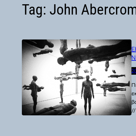
Tag:
John Abercrom
Ε
Ν
2
Π
ε
β
/