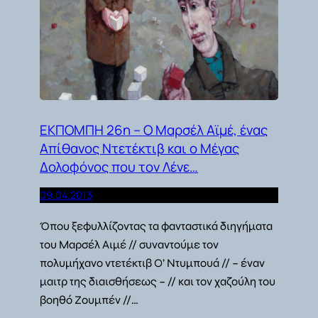
ΕΚΠΟΜΠΗ 26η – Ο Μαρσέλ Αϊμέ, ένας
Απίθανος Ντετέκτιβ και ο Μέγας
Δολοφόνος που τον Λένε…
09.04.2013
Όπου ξεφυλλίζοντας τα φανταστικά διηγήματα
του Μαρσέλ Αιμέ // συναντούμε τον
πολυμήχανο ντετέκτιβ Ο’ Ντυμπουά // – έναν
μαιτρ της διαισθήσεως – // και τον χαζούλη του
βοηθό Ζουμπέν //…