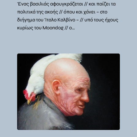
Ένας βασιλιάς αφουγκράζεται // και παίζει τα
πολιτικά της ακοής // όπου και χάνει – στο
διήγημα του Ίταλο Καλβίνο – // υπό τους ήχους
κυρίως του Moondog // ο…