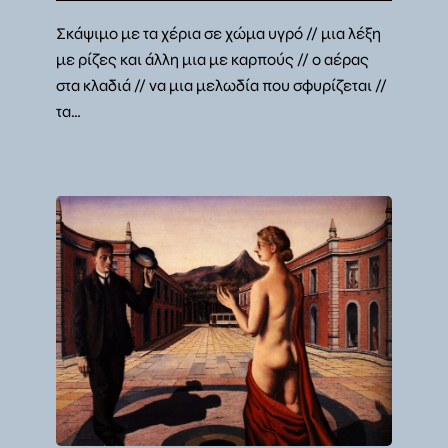
Σκάψιμο με τα χέρια σε χώμα υγρό // μια λέξη
με ρίζες και άλλη μια με καρπούς // ο αέρας
στα κλαδιά // να μια μελωδία που σφυρίζεται //
τα…