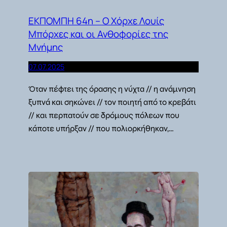
ΕΚΠΟΜΠΗ 64η – Ο Χόρχε Λουίς
Μπόρχες και οι Ανθοφορίες της
Μνήμης
07.07.2025
Όταν πέφτει της όρασης η νύχτα // η ανάμνηση
ξυπνά και σηκώνει // τον ποιητή από το κρεβάτι
// και περπατούν σε δρόμους πόλεων που
κάποτε υπήρξαν // που πολιορκήθηκαν,…