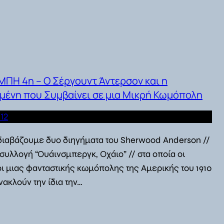
ΠΗ 4η – Ο Σέργουντ Άντερσον και η
μένη που Συμβαίνει σε μια Μικρή Κωμόπολη
012
ιαβάζουμε δυο διηγήματα του Sherwood Anderson //
 συλλογή “Ουάινσμπεργκ, Οχάιο” // στα οποία οι
οι μιας φανταστικής κωμόπολης της Αμερικής του 1910
νακλούν την ίδια την…