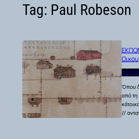
Tag:
Paul Robeson
ΕΚΠΟΜ
Οικου
11.03.2
Όπου δ
από τη
κάτοικ
// αντα