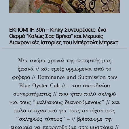
ΕΚΠΟΜΠΗ 30η – Kinky Συνευρέσεις, ένα
Θερμό “Καλώς Σας Βρήκα” και Μερικές
Διαχρονικές Ιστορίες του Μπέρτολτ Μπρεχτ
Μια ακόμα χρονιά της εκπομπής μας
ξεκινά // και εμείς ορμώμενοι από το
φοβερό // Dominance and Submission των
Blue Öyster Cult // – του σπουδαίου
συγκροτήματος // που ήταν πολύ σκληρό
για τους “μαλθακούς διανοούμενους” // και
πολύ στοχαστικό για τους αστόχαστους
“σκληρούς τύπους” – // βρίσκουμε την
ευκαιρία να περιηγηθούμε στα μυστήρια //