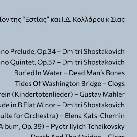
ν της “Εστίας” και Ι.Δ. Κολλάρου κ Σιας
iano Prelude, Op.34 – Dmitri Shostakovich
ano Quintet, Op.57 – Dmitri Shostakovich
Buried In Water – Dead Man’s Bones
Tides Of Washington Bridge – Clogs
rein (Kindertotenlieder) – Gustav Mahler
ude in B Flat Minor – Dmitri Shostakovich
Suite for Orchestra) – Elena Kats-Chernin
lbum, Op. 39) – Pyotr Ilyich Tchaikovsky
Death And The Maiden – Clogs