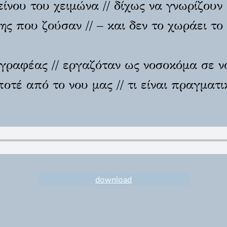
είνου του χειμώνα // δίχως να γνωρίζουν 
ης που ζούσαν // – και δεν το χωράει το
ραφέας // εργαζόταν ως νοσοκόμα σε νο
ποτέ από το νου μας // τι είναι πραγματι
download