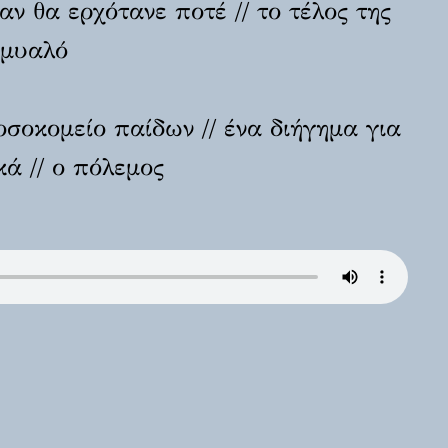
αν θα ερχότανε ποτέ // το τέλος της
 μυαλό
σοκομείο παίδων // ένα διήγημα για
κά // ο πόλεμος