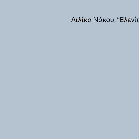
Λιλίκα Νάκου, “Ελενί