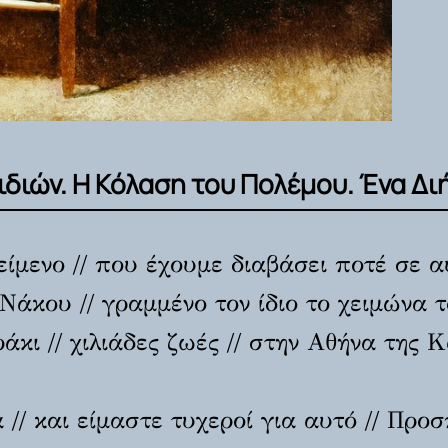
διών. Η Κόλαση του Πολέμου. Ένα Δι
ίμενο // που έχουμε διαβάσει ποτέ σε α
κου // γραμμένο τον ίδιο το χειμώνα το
άκι // χιλιάδες ζωές // στην Αθήνα της 
/ και είμαστε τυχεροί για αυτό // Προ